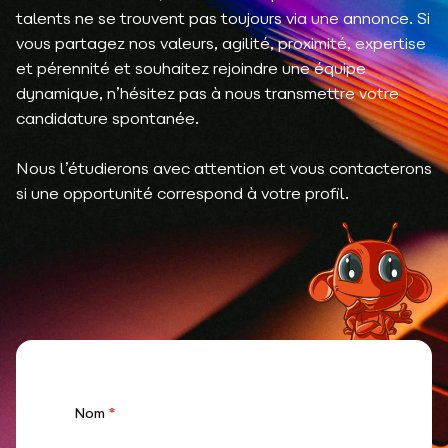
talents ne se trouvent pas toujours via une annonce. Si
vous partagez nos valeurs, agilité, proximité, expertise
et pérennité et souhaitez rejoindre une équipe
dynamique, n’hésitez pas à nous transmettre votre
candidature spontanée.
Nous l’étudierons avec attention et vous contacterons
si une opportunité correspond à votre profil.
Candidature
Nom
*
spontanée