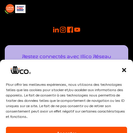
Restez connectés avec Illico Réseau
NOTRE NEWSLETTER
Recevez directement dans votre boîte mail une
veille régulière pour vous aider à anticiper les
évolutions du numérique.
Pour offrir les meilleures expériences, nous utilisons des technologies
telles que les cookies pour stocker et/ou accéder aux informations des
appareils. Le fait de consentir à ces technologies nous permettra de
Newsletter
traiter des données telles que le comportement de navigation ou les ID
uniques sur ce site. Le fait de ne pas consentir ou de retirer son
consentement peut avoir un effet négatif sur certaines caractéristiques
et fonctions.
S'inscrire